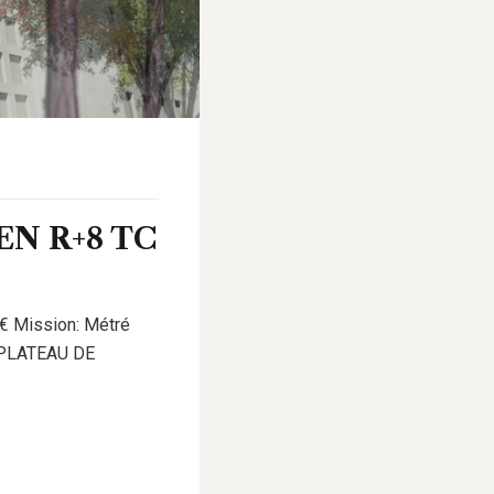
N R+8 TC
 € Mission: Métré
E PLATEAU DE