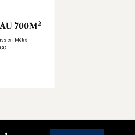
AU 700M²
ission: Métré
 GO