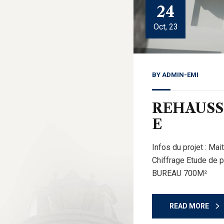
24
Oct, 23
BY
ADMIN-EMI
REHAUSS
E
Infos du projet : Ma
Chiffrage Etude de
BUREAU 700M²
READ MORE